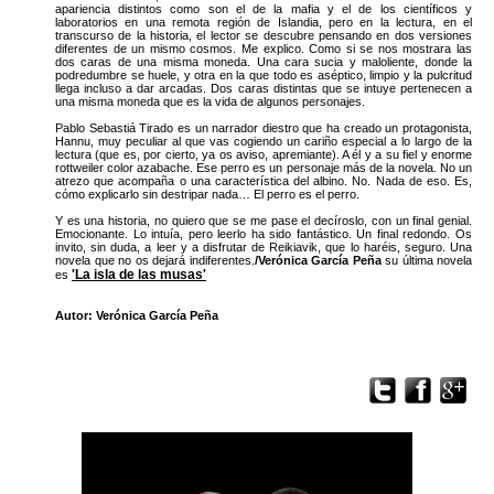
apariencia distintos como son el de la mafia y el de los científicos y
laboratorios en una remota región de Islandia, pero en la lectura, en el
transcurso de la historia, el lector se descubre pensando en dos versiones
diferentes de un mismo cosmos. Me explico. Como si se nos mostrara las
dos caras de una misma moneda. Una cara sucia y maloliente, donde la
podredumbre se huele, y otra en la que todo es aséptico, limpio y la pulcritud
llega incluso a dar arcadas. Dos caras distintas que se intuye pertenecen a
una misma moneda que es la vida de algunos personajes.
Pablo Sebastiá Tirado es un narrador diestro que ha creado un protagonista,
Hannu, muy peculiar al que vas cogiendo un cariño especial a lo largo de la
lectura (que es, por cierto, ya os aviso, apremiante). A él y a su fiel y enorme
rottweiler color azabache. Ese perro es un personaje más de la novela. No un
atrezo que acompaña o una característica del albino. No. Nada de eso. Es,
cómo explicarlo sin destripar nada… El perro es el perro.
Y es una historia, no quiero que se me pase el decíroslo, con un final genial.
Emocionante. Lo intuía, pero leerlo ha sido fantástico. Un final redondo. Os
invito, sin duda, a leer y a disfrutar de Reikiavik, que lo haréis, seguro. Una
novela que no os dejará indiferentes.
/Verónica García Peña
su última novela
'La isla de las musas'
es
Autor: Verónica García Peña