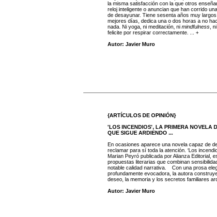
la misma satisfacción con la que otros enseñan
reloj inteligente o anuncian que han corrido u
de desayunar. Tiene sesenta años muy largos,
mejores días, dedica una o dos horas a no ha
nada. Ni yoga, ni meditación, ni
mindfulness
, n
felicite por respirar correctamente. ... +
Autor: Javier Muro
{ARTÍCULOS DE OPINIÓN}
'LOS INCENDIOS', LA PRIMERA NOVELA 
QUE SIGUE ARDIENDO ...
En ocasiones aparece una novela capaz de det
reclamar para sí toda la atención. ‘Los incendi
Marian Peyró publicada por Alianza Editorial, 
propuestas literarias que combinan sensibilida
notable calidad narrativa. Con una prosa eleg
profundamente evocadora, la autora construye
deseo, la memoria y los secretos familiares ard
Autor: Javier Muro