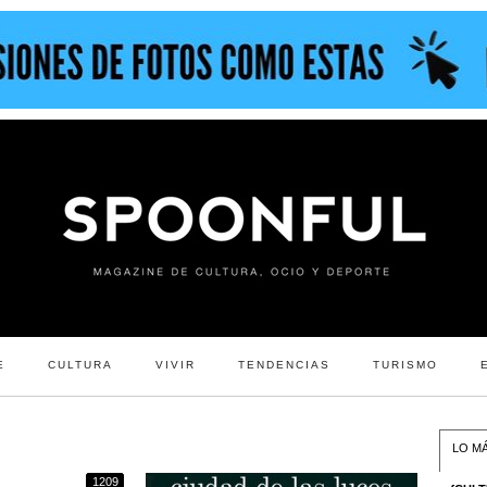
E
CULTURA
VIVIR
TENDENCIAS
TURISMO
LO MÁ
1209