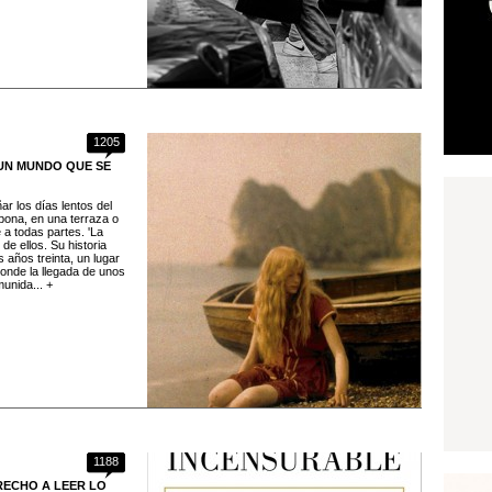
1205
 UN MUNDO QUE SE
r los días lentos del
ona, en una terraza o
 a todas partes. 'La
de ellos. Su historia
 años treinta, un lugar
 donde la llegada de unos
munida... +
1188
ERECHO A LEER LO