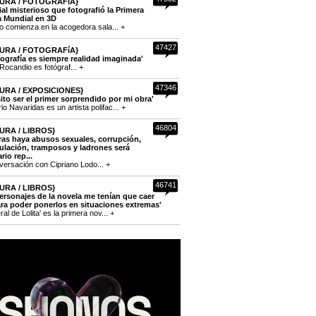
URA / FOTOGRAFíA}
cial misterioso que fotografió la Primera
a Mundial en 3D
to comienza en la acogedora sala... +
47427
URA / FOTOGRAFíA}
tografía es siempre realidad imaginada'
Rocandio es fotógraf... +
47346
URA / EXPOSICIONES}
ito ser el primer sorprendido por mi obra'
o Navaridas es un artista polifac... +
46804
URA / LIBROS}
ras haya abusos sexuales, corrupción,
lación, tramposos y ladrones será
rio rep...
versación con Cipriano Lodo... +
46741
URA / LIBROS}
ersonajes de la novela me tenían que caer
ra poder ponerlos en situaciones extremas'
eral de Lolita' es la primera nov... +