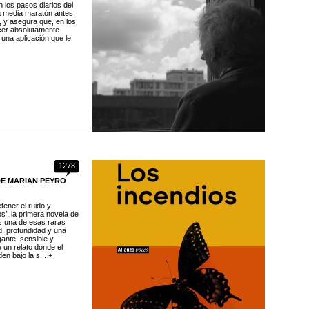
 los pasos diarios del
na media maratón antes
 y asegura que, en los
cer absolutamente
i una aplicación que le
1278
DE MARIAN PEYRO
ener el ruido y
os’, la primera novela de
es una de esas raras
d, profundidad y una
ante, sensible y
 un relato donde el
en bajo la s... +