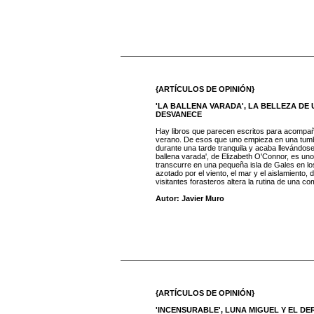
{ARTÍCULOS DE OPINIÓN}
'LA BALLENA VARADA', LA BELLEZA DE
DESVANECE
Hay libros que parecen escritos para acompaña
verano. De esos que uno empieza en una tumb
durante una tarde tranquila y acaba llevándose
ballena varada', de Elizabeth O'Connor, es uno 
transcurre en una pequeña isla de Gales en los
azotado por el viento, el mar y el aislamiento,
visitantes forasteros altera la rutina de una co
Autor: Javier Muro
{ARTÍCULOS DE OPINIÓN}
'INCENSURABLE', LUNA MIGUEL Y EL D