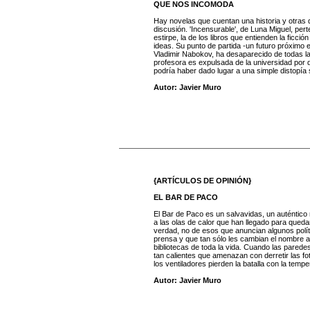
QUE NOS INCOMODA
Hay novelas que cuentan una historia y otras
discusión. 'Incensurable', de Luna Miguel, pe
estirpe, la de los libros que entienden la ficci
ideas. Su punto de partida -un futuro próximo en
Vladimir Nabokov, ha desaparecido de todas la
profesora es expulsada de la universidad por 
podría haber dado lugar a una simple distopía 
Autor: Javier Muro
{ARTÍCULOS DE OPINIÓN}
EL BAR DE PACO
El Bar de Paco es un salvavidas, un auténtico r
a las olas de calor que han llegado para qued
verdad, no de esos que anuncian algunos polí
prensa y que tan sólo les cambian el nombre 
bibliotecas de toda la vida. Cuando las parede
tan calientes que amenazan con derretir las fo
los ventiladores pierden la batalla con la tempe
Autor: Javier Muro