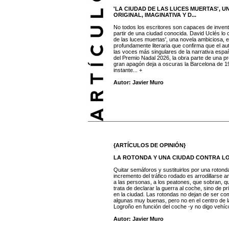
'LA CIUDAD DE LAS LUCES MUERTAS', 
ORIGINAL, IMAGINATIVA Y D...
No todos los escritores son capaces de inven
partir de una ciudad conocida. David Uclés lo 
de las luces muertas', una novela ambiciosa, 
profundamente literaria que confirma que el au
las voces más singulares de la narrativa espa
del Premio Nadal 2026, la obra parte de una p
gran apagón deja a oscuras la Barcelona de 19
instante... +
Autor: Javier Muro
{ARTÍCULOS DE OPINIÓN}
LA ROTONDA Y UNA CIUDAD CONTRA L
Quitar semáforos y sustituirlos por una rotonda 
incremento del tráfico rodado es arrodillarse an
a las personas, a los peatones, que sobran, q
trata de declarar la guerra al coche, sino de pr
en la ciudad. Las rotondas no dejan de ser co
algunas muy buenas, pero no en el centro de la
Logroño en función del coche -y no digo vehícu
Autor: Javier Muro