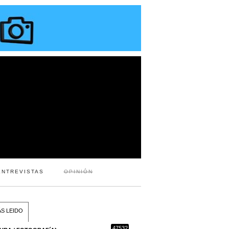
ENTREVISTAS
OPINIÓN
S LEIDO
47532