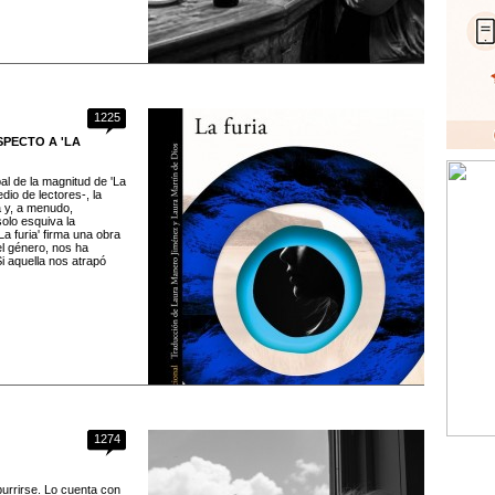
1225
SPECTO A 'LA
l de la magnitud de 'La
dio de lectores-, la
a y, a menudo,
solo esquiva la
a furia' firma una obra
el género, nos ha
 aquella nos atrapó
1274
urrirse. Lo cuenta con