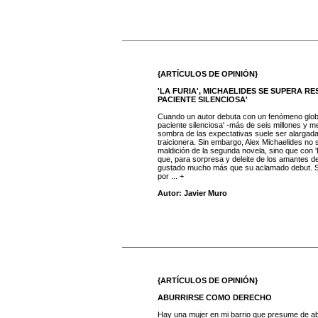
{ARTÍCULOS DE OPINIÓN}
'LA FURIA', MICHAELIDES SE SUPERA RE
PACIENTE SILENCIOSA'
Cuando un autor debuta con un fenómeno globa
paciente silenciosa' -más de seis millones y me
sombra de las expectativas suele ser alargad
traicionera. Sin embargo, Alex Michaelides no 
maldición de la segunda novela, sino que con 'L
que, para sorpresa y deleite de los amantes d
gustado mucho más que su aclamado debut. Si
por ... +
Autor: Javier Muro
{ARTÍCULOS DE OPINIÓN}
ABURRIRSE COMO DERECHO
Hay una mujer en mi barrio que presume de ab