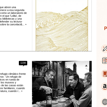
 que abren una
rtenece a esa segunda
ón como un laboratorio de
 el que 'Lolita', de
s bibliotecas y una
defender su lectura-
sobre la cancelaci&... +
1198
efugio climático frente
arse. Un refugio de
ticos en rueda de
a los museos y
s de las casas están
tos familiares, cuando
ratura, cuando r... +