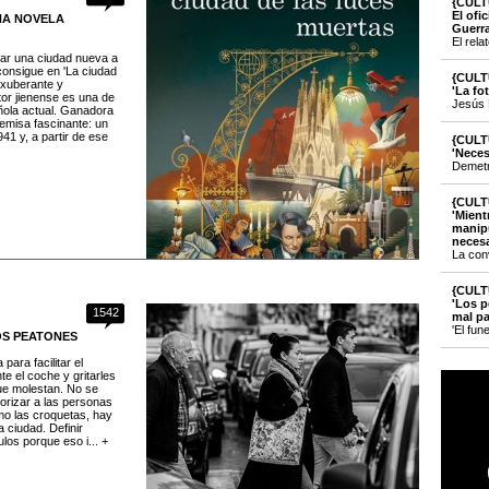
{CULT
El ofi
UNA NOVELA
Guerr
El rela
tar una ciudad nueva a
consigue en 'La ciudad
{CULT
exuberante y
'La fo
tor jienense es una de
Jesús 
ñola actual. Ganadora
remisa fascinante: un
41 y, a partir de ese
{CULT
'Neces
Demetri
{CULT
'Mient
manipu
necesa
La con
{CULT
'Los p
1542
mal pa
'El fun
OS PEATONES
para facilitar el
te el coche y gritarles
ue molestan. No se
iorizar a las personas
mo las croquetas, hay
 ciudad. Definir
los porque eso i... +