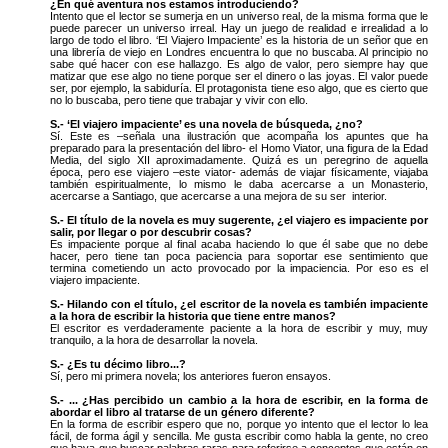
¿En qué aventura nos estamos introduciendo?
Intento que el lector se sumerja en un universo real, de la misma forma que le
puede parecer un universo irreal. Hay un juego de realidad e irrealidad a lo
largo de todo el libro. ‘El Viajero Impaciente’ es la historia de un señor que en
una librería de viejo en Londres encuentra lo que no buscaba. Al principio no
sabe qué hacer con ese hallazgo. Es algo de valor, pero siempre hay que
matizar que ese algo no tiene porque ser el dinero o las joyas. El valor puede
ser, por ejemplo, la sabiduría. El protagonista tiene eso algo, que es cierto que
no lo buscaba, pero tiene que trabajar y vivir con ello.
S.- ‘El viajero impaciente’ es una novela de búsqueda, ¿no?
Sí. Este es –señala una ilustración que acompaña los apuntes que ha
preparado para la presentación del libro- el Homo Viator, una figura de la Edad
Media, del siglo XII aproximadamente. Quizá es un peregrino de aquella
época, pero ese viajero –este viator- además de viajar físicamente, viajaba
también espiritualmente, lo mismo le daba acercarse a un Monasterio,
acercarse a Santiago, que acercarse a una mejora de su ser interior.
S.- El título de la novela es muy sugerente, ¿el viajero es impaciente por
salir, por llegar o por descubrir cosas?
Es impaciente porque al final acaba haciendo lo que él sabe que no debe
hacer, pero tiene tan poca paciencia para soportar ese sentimiento que
termina cometiendo un acto provocado por la impaciencia. Por eso es el
viajero impaciente.
S.- Hilando con el título, ¿el escritor de la novela es también impaciente
a la hora de escribir la historia que tiene entre manos?
El escritor es verdaderamente paciente a la hora de escribir y muy, muy
tranquilo, a la hora de desarrollar la novela.
S.- ¿Es tu décimo libro...?
Sí, pero mi primera novela; los anteriores fueron ensayos.
S.- ... ¿Has percibido un cambio a la hora de escribir, en la forma de
abordar el libro al tratarse de un género diferente?
En la forma de escribir espero que no, porque yo intento que el lector lo lea
fácil, de forma ágil y sencilla. Me gusta escribir como habla la gente, no creo
que haya que buscar palabras raras para referirse a conceptos que están en