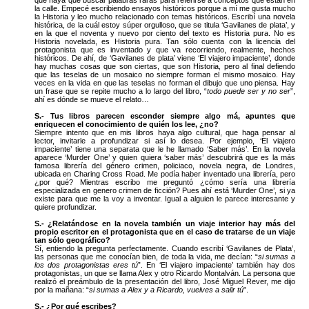
la calle. Empecé escribiendo ensayos históricos porque a mí me gusta mucho
la Historia y leo mucho relacionado con temas históricos. Escribí una novela
histórica, de la cuál estoy súper orgulloso, que se titula ‘Gavilanes de plata’, y
en la que el noventa y nuevo por ciento del texto es Historia pura. No es
Historia novelada, es Historia pura. Tan sólo cuenta con la licencia del
protagonista que es inventado y que va recorriendo, realmente, hechos
históricos. De ahí, de ‘Gavilanes de plata’ viene ‘El viajero impaciente’, donde
hay muchas cosas que son ciertas, que son Historia, pero al final defiendo
que las teselas de un mosaico no siempre forman el mismo mosaico. Hay
veces en la vida en que las teselas no forman el dibujo que uno piensa. Hay
un frase que se repite mucho a lo largo del libro, “
todo puede ser y no ser
”,
ahí es dónde se mueve el relato…
S.- Tus libros parecen esconder siempre algo má, apuntes que
enriquecen el conocimiento de quién los lee, ¿no?
Siempre intento que en mis libros haya algo cultural, que haga pensar al
lector, invitarle a profundizar si así lo desea. Por ejemplo, ‘El viajero
impaciente’ tiene una separata que le he llamado ‘Saber más’. En la novela
aparece ‘Murder One’ y quien quiera ‘saber más’ descubrirá que es la más
famosa librería del género crimen, policiaco, novela negra, de Londres,
ubicada en Charing Cross Road. Me podía haber inventado una librería, pero
¿por qué? Mientras escribo me preguntó ¿cómo sería una librería
especializada en genero crimen de ficción? Pues ahí está ‘Murder One’, si ya
existe para que me la voy a inventar. Igual a alguien le parece interesante y
quiere profundizar.
S.- ¿Relatándose en la novela también un viaje interior hay más del
propio escritor en el protagonista que en el caso de tratarse de un viaje
tan sólo geográfico?
Sí, entiendo la pregunta perfectamente. Cuando escribí ‘Gavilanes de Plata’,
las personas que me conocían bien, de toda la vida, me decían: “
si sumas a
los dos protagonistas eres tú
”. En ‘El viajero impaciente’ también hay dos
protagonistas, un que se llama Alex y otro Ricardo Montalván. La persona que
realizó el preámbulo de la presentación del libro, José Miguel Rever, me dijo
por la mañana: “
si sumas a Alex y a Ricardo, vuelves a salir tú
”.
S.- ¿Por qué escribes?