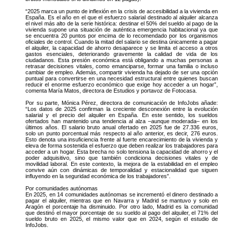
“2025 marca un punto de inflexión en la crisis de accesibilidad a la vivienda en
España. Es el año en el que el esfuerzo salarial destinado al alquiler alcanza
el nivel más alto de la serie histórica: destinar el 50% del sueldo al pago de la
vivienda supone una situación de auténtica emergencia habitacional ya que
se encuentra 20 puntos por encima de lo recomendado por los organismos
oficiales de control. Cuando la mitad del salario se destina únicamente a pagar
el alquiler, la capacidad de ahorro desaparece y se limita el acceso a otros
gastos esenciales, deteriorando gravemente la calidad de vida de los
ciudadanos. Esta presión económica está obligando a muchas personas a
retrasar decisiones vitales, como emanciparse, formar una familia o incluso
cambiar de empleo. Además, compartir vivienda ha dejado de ser una opción
puntual para convertirse en una necesidad estructural entre quienes buscan
reducir el enorme esfuerzo económico que exige hoy acceder a un hogar”,
comenta María Matos, directora de Estudios y portavoz de Fotocasa.
Por su parte, Mónica Pérez, directora de comunicación de InfoJobs añade:
“Los datos de 2025 confirman la creciente desconexión entre la evolución
salarial y el precio del alquiler en España. En este sentido, los sueldos
ofertados han mantenido una tendencia al alza –aunque moderada– en los
últimos años. El salario bruto anual ofertado en 2025 fue de 27.336 euros,
solo un punto porcentual más respecto al año anterior, es decir, 276 euros.
Esto denota una insuficiencia frente al fuerte encarecimiento de la vivienda y
eleva de forma sostenida el esfuerzo que deben realizar los trabajadores para
acceder a un hogar. Esta brecha no solo tensiona la capacidad de ahorro y el
poder adquisitivo, sino que también condiciona decisiones vitales y de
movilidad laboral. En este contexto, la mejora de la estabilidad en el empleo
convive aún con dinámicas de temporalidad y estacionalidad que siguen
influyendo en la seguridad económica de los trabajadores”.
Por comunidades autónomas
En 2025, en 14 comunidades autónomas se incrementó el dinero destinado a
pagar el alquiler, mientras que en Navarra y Madrid se mantuvo y solo en
Aragón el porcentaje ha disminuido. Por otro lado, Madrid es la comunidad
que destinó el mayor porcentaje de su sueldo al pago del alquiler, el 71% del
sueldo bruto en 2025, el mismo valor que en 2024, según el estudio de
InfoJobs.