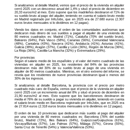
Si analizamos al detalle Madrid, vemos que el precio de la vivienda en alquiler
cerró 2025 con un descenso anual del 1,4% y situó el precio de diciembre en
20,33 euros/m2 al mes. Esto supone que los madrileños destinaron el 71% de
su sueldo bruto al pago del alquiler, teniendo en cuenta el salario bruto medio
en Madrid registrado por InfoJobs, que en 2025 era de 27.680 euros (2.307
euros brutos mensuales si lo dividimos en 12 pagas).
Viendo los datos en conjunto, el orden de las comunidades autónomas que
dedicaron más dinero de sus sueldos a pagar el alquiler de una vivienda de
80 metros cuadrados es: Madrid (71%), Cataluña (70% del sueldo bruto),
Baleares (64%), País Vasco (58%), Canarias (56%), Comunidad Valenciana
(48%), Cantabria (43%), Navarra (41%), Andalucía (41%), Asturias (41%),
Galicia (38%), Aragón (37%), Castilla y León (36%), Región de Murcia (36%),
La Rioja (36%), Castilla-La Mancha (32%) y Extremadura (29%).
Por provincias
Según el salario medio de los españoles y el valor del metro cuadrado de las
viviendas en alquiler en 2025, los residentes del 84% de las provincias
destinaron más del 30% de su sueldo bruto al pago de una vivienda en
alquiler de 80 metros cuadrados. Mientras, en el otro extremo del informe, se
revela que los residentes de nueve provincias destinaron igual o menos del
30% de los ingresos.
Si analizamos al detalle Barcelona, la provincia con el precio por metro
cuadrado más caro de España, vemos que el precio de la vivienda en alquiler
cerró 2025 con un incremento anual del 8% y situó el precio de diciembre en
21,90 euros/m2 al mes. Esto supone que los barceloneses destinaron de
media el 76% de su sueldo a pagar su vivienda en alquiler, teniendo en cuenta
el salario bruto medio en Barcelona registrado por InfoJobs, que en 2025 era
de 27.814 euros (2.318 euros brutos mensuales si lo dividimos en 12 pagas).
El orden de las 10 provincias que dedicaron más sueldo al pago del alquiler
por una vivienda de 80 metros cuadrados es: Barcelona (76% del sueldo
bruto), Madrid (72%), Illes Balears (64%), Guipúzcoa/Guipuzkoa (61%),
Vizcaya/Bizkaia (57%), Las Palmas (57%), Málaga (57%), Girona (55%),
Santa Cruz de Tenerife (54%) y Valencia/València (53%).