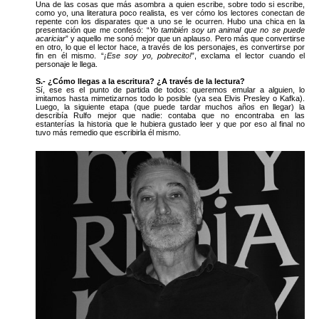
Una de las cosas que más asombra a quien escribe, sobre todo si escribe,
como yo, una literatura poco realista, es ver cómo los lectores conectan de
repente con los disparates que a uno se le ocurren. Hubo una chica en la
presentación que me confesó: “
Yo también soy un animal que no se puede
acariciar
” y aquello me sonó mejor que un aplauso. Pero más que convertirse
en otro, lo que el lector hace, a través de los personajes, es convertirse por
fin en él mismo. “
¡Ese soy yo, pobrecito!
”, exclama el lector cuando el
personaje le llega.
S.- ¿Cómo llegas a la escritura? ¿A través de la lectura?
Sí, ese es el punto de partida de todos: queremos emular a alguien, lo
imitamos hasta mimetizarnos todo lo posible (ya sea Elvis Presley o Kafka).
Luego, la siguiente etapa (que puede tardar muchos años en llegar) la
describía Rulfo mejor que nadie: contaba que no encontraba en las
estanterías la historia que le hubiera gustado leer y que por eso al final no
tuvo más remedio que escribirla él mismo.