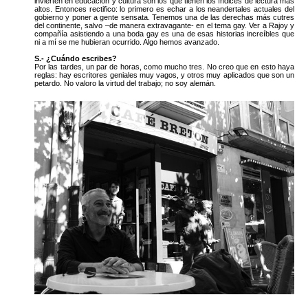
invierten en educación y cultura son los que tienen los índices de lectura más
altos. Entonces rectifico: lo primero es echar a los neandertales actuales del
gobierno y poner a gente sensata. Tenemos una de las derechas más cutres
del continente, salvo –de manera extravagante- en el tema gay. Ver a Rajoy y
compañía asistiendo a una boda gay es una de esas historias increíbles que
ni a mí se me hubieran ocurrido. Algo hemos avanzado.
S.- ¿Cuándo escribes?
Por las tardes, un par de horas, como mucho tres. No creo que en esto haya
reglas: hay escritores geniales muy vagos, y otros muy aplicados que son un
petardo. No valoro la virtud del trabajo; no soy alemán.