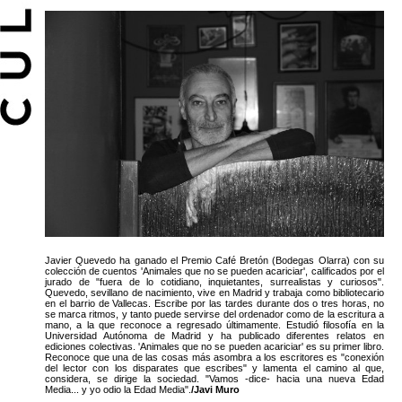
Javier Quevedo ha ganado el Premio Café Bretón (Bodegas Olarra) con su
colección de cuentos 'Animales que no se pueden acariciar', calificados por el
jurado de "fuera de lo cotidiano, inquietantes, surrealistas y curiosos".
Quevedo, sevillano de nacimiento, vive en Madrid y trabaja como bibliotecario
en el barrio de Vallecas. Escribe por las tardes durante dos o tres horas, no
se marca ritmos, y tanto puede servirse del ordenador como de la escritura a
mano, a la que reconoce a regresado últimamente. Estudió filosofía en la
Universidad Autónoma de Madrid y ha publicado diferentes relatos en
ediciones colectivas. 'Animales que no se pueden acariciar' es su primer libro.
Reconoce que una de las cosas más asombra a los escritores es "conexión
del lector con los disparates que escribes" y lamenta el camino al que,
considera, se dirige la sociedad. "Vamos -dice- hacia una nueva Edad
Media... y yo odio la Edad Media".
/Javi Muro