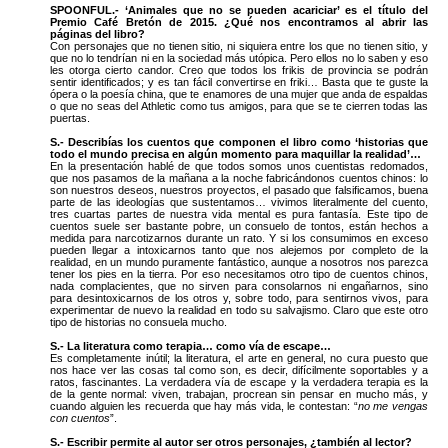
SPOONFUL.- ‘Animales que no se pueden acariciar’ es el título del
Premio Café Bretón de 2015. ¿Qué nos encontramos al abrir las
páginas del libro?
Con personajes que no tienen sitio, ni siquiera entre los que no tienen sitio, y
que no lo tendrían ni en la sociedad más utópica. Pero ellos no lo saben y eso
les otorga cierto candor. Creo que todos los frikis de provincia se podrán
sentir identificados; y es tan fácil convertirse en friki… Basta que te guste la
ópera o la poesía china, que te enamores de una mujer que anda de espaldas
o que no seas del Athletic como tus amigos, para que se te cierren todas las
puertas.
S.- Describías los cuentos que componen el libro como ‘historias que
todo el mundo precisa en algún momento para maquillar la realidad’…
En la presentación hablé de que todos somos unos cuentistas redomados,
que nos pasamos de la mañana a la noche fabricándonos cuentos chinos: lo
son nuestros deseos, nuestros proyectos, el pasado que falsificamos, buena
parte de las ideologías que sustentamos… vivimos literalmente del cuento,
tres cuartas partes de nuestra vida mental es pura fantasía. Este tipo de
cuentos suele ser bastante pobre, un consuelo de tontos, están hechos a
medida para narcotizarnos durante un rato. Y si los consumimos en exceso
pueden llegar a intoxicarnos tanto que nos alejemos por completo de la
realidad, en un mundo puramente fantástico, aunque a nosotros nos parezca
tener los pies en la tierra. Por eso necesitamos otro tipo de cuentos chinos,
nada complacientes, que no sirven para consolarnos ni engañarnos, sino
para desintoxicarnos de los otros y, sobre todo, para sentirnos vivos, para
experimentar de nuevo la realidad en todo su salvajismo. Claro que este otro
tipo de historias no consuela mucho.
S.- La literatura como terapia… como vía de escape…
Es completamente inútil; la literatura, el arte en general, no cura puesto que
nos hace ver las cosas tal como son, es decir, difícilmente soportables y a
ratos, fascinantes. La verdadera vía de escape y la verdadera terapia es la
de la gente normal: viven, trabajan, procrean sin pensar en mucho más, y
cuando alguien les recuerda que hay más vida, le contestan: “
no me vengas
con cuentos
”.
S.- Escribir permite al autor ser otros personajes, ¿también al lector?