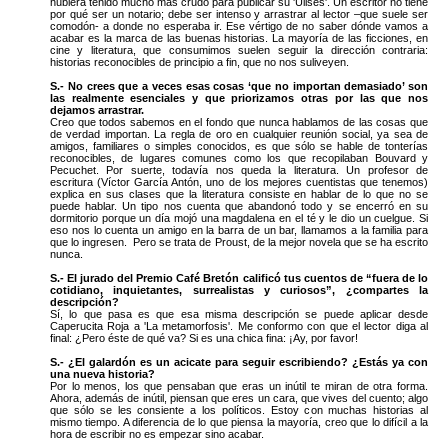
hubiera tenido mucho más crudo para publicar su 'Ulises'. Un escritor no tiene
por qué ser un notario; debe ser intenso y arrastrar al lector –que suele ser
comodón- a donde no esperaba ir. Ese vértigo de no saber dónde vamos a
acabar es la marca de las buenas historias. La mayoría de las ficciones, en
cine y literatura, que consumimos suelen seguir la dirección contraria:
historias reconocibles de principio a fin, que no nos suliveyen.
S.- No crees que a veces esas cosas ‘que no importan demasiado’ son
las realmente esenciales y que priorizamos otras por las que nos
dejamos arrastrar.
Creo que todos sabemos en el fondo que nunca hablamos de las cosas que
de verdad importan. La regla de oro en cualquier reunión social, ya sea de
amigos, familiares o simples conocidos, es que sólo se hable de tonterías
reconocibles, de lugares comunes como los que recopilaban Bouvard y
Pecuchet. Por suerte, todavía nos queda la literatura. Un profesor de
escritura (Víctor García Antón, uno de los mejores cuentistas que tenemos)
explica en sus clases que la literatura consiste en hablar de lo que no se
puede hablar. Un tipo nos cuenta que abandonó todo y se encerró en su
dormitorio porque un día mojó una magdalena en el té y le dio un cuelgue. Si
eso nos lo cuenta un amigo en la barra de un bar, llamamos a la familia para
que lo ingresen. Pero se trata de Proust, de la mejor novela que se ha escrito
nunca.
S.- El jurado del Premio Café Bretón calificó tus cuentos de “fuera de lo
cotidiano, inquietantes, surrealistas y curiosos”, ¿compartes la
descripción?
Sí, lo que pasa es que esa misma descripción se puede aplicar desde
Caperucita Roja a 'La metamorfosis'. Me conformo con que el lector diga al
final: ¿Pero éste de qué va? Si es una chica fina: ¡Ay, por favor!
S.- ¿El galardón es un acicate para seguir escribiendo? ¿Estás ya con
una nueva historia?
Por lo menos, los que pensaban que eras un inútil te miran de otra forma.
Ahora, además de inútil, piensan que eres un cara, que vives del cuento; algo
que sólo se les consiente a los políticos. Estoy con muchas historias al
mismo tiempo. A diferencia de lo que piensa la mayoría, creo que lo difícil a la
hora de escribir no es empezar sino acabar.