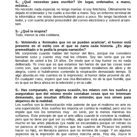
S.- ¿Qué necesitas para escribir? Un lugar, ordenador, a mano,
música…
No necesito nada especial, no tengo manías ni soy fetichista. Últimamente he
dejado el ordenador y he vuelto a escribir a mano. Soy un enfermo terminal de
la informática: me estoy desenchufando poco a poco. No tengo facebook ni
twiter, y con suerte pronto prescindiré del correo electrónico y volveré al tam-
tam.
S.- ¿Qué te inspira?
Todo, menos la vida cotidiana.
S.- Volviendo a ‘Animales que no se pueden acariciar’, el humor está
presente en el estilo con el que se narra cada historia. ¿Es algo
premeditado o lo pedía la propia narración?
Me sorprendo cuando hablan del humor del libro, porque me considero
bastante soso y cuento muy mal los chistes. Soy tan serio que ya me
llamaban de usted a los 14 años. De modo que si hay humor no es nada
deliberado. Yo creo que es que estamos tan hartos de que las cosas sean
como son, que cuando se trastocan de repente estallamos de alivio y de
alegría, como si hubiéramos contenido la respiración demasiado tiempo. Si
algo abunda en mis cuentos es lo imprevisto; el humor debe provenir de ahí.
En cualquier caso, espero que sea risa liberadora, no de la que humilla, que
es la que se lleva ahora en la televisión y en la calle.
S.- Has comparado, en alguna ocasión, los relatos con los sueños y
asegurabas que del mismo modo contaban cosas que no interesan
demasiado, que resultan difíciles de entender, que nos sirven para
alejarnos de la realidad.
Los sueños son la demostración más patente de que el realismo en arte es
una superstición. A los sueños les importa un comino la realidad, pero eso no
impide que nos los tomemos muy en serio, por lo menos mientras los
soñamos. Este principio de que el arte utiliza cuando le conviene la realidad,
pero que no tiene por qué ser su reflejo, algo que está aceptado desde hace
mucho en las artes plásticas (ya nadie se escandaliza porque un retrato no
se parezca al retratado, ni piensa que los cuadros de Picasso los podría
hacer su hijo), en literatura parece que no termina de cuajar. Y en algunos
aspectos da la impresión de que vamos marcha atrás. Hoy día, Joyce lo