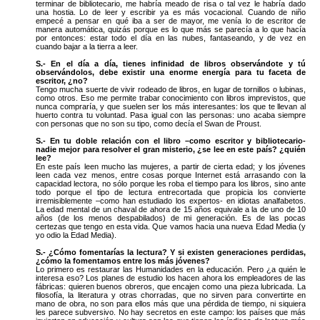
terminar de bibliotecario, me habría meado de risa o tal vez le habría dado
una hostia. Lo de leer y escribir ya es más vocacional. Cuando de niño
empecé a pensar en qué iba a ser de mayor, me venía lo de escritor de
manera automática, quizás porque es lo que más se parecía a lo que hacía
por entonces: estar todo el día en las nubes, fantaseando, y de vez en
cuando bajar a la tierra a leer.
S.- En el día a día, tienes infinidad de libros observándote y tú
observándolos, debe existir una enorme energía para tu faceta de
escritor, ¿no?
Tengo mucha suerte de vivir rodeado de libros, en lugar de tornillos o lubinas,
como otros. Eso me permite trabar conocimiento con libros imprevistos, que
nunca compraría, y que suelen ser los más interesantes: los que te llevan al
huerto contra tu voluntad. Pasa igual con las personas: uno acaba siempre
con personas que no son su tipo, como decía el Swan de Proust.
S.- En tu doble relación con el libro –como escritor y bibliotecario-
nadie mejor para resolver el gran misterio, ¿se lee en este país? ¿quién
lee?
En este país leen mucho las mujeres, a partir de cierta edad; y los jóvenes
leen cada vez menos, entre cosas porque Internet está arrasando con la
capacidad lectora, no sólo porque les roba el tiempo para los libros, sino ante
todo porque el tipo de lectura entrecortada que propicia los convierte
irremisiblemente –como han estudiado los expertos- en idiotas analfabetos.
La edad mental de un chaval de ahora de 15 años equivale a la de uno de 10
años (de los menos despabilados) de mi generación. Es de las pocas
certezas que tengo en esta vida. Que vamos hacia una nueva Edad Media (y
yo odio la Edad Media).
S.- ¿Cómo fomentarías la lectura? Y si existen generaciones perdidas,
¿cómo la fomentamos entre los más jóvenes?
Lo primero es restaurar las Humanidades en la educación. Pero ¿a quién le
interesa eso? Los planes de estudio los hacen ahora los empleadores de las
fábricas: quieren buenos obreros, que encajen como una pieza lubricada. La
filosofía, la literatura y otras chorradas, que no sirven para convertirte en
mano de obra, no son para ellos más que una pérdida de tiempo, ni siquiera
les parece subversivo. No hay secretos en este campo: los países que más