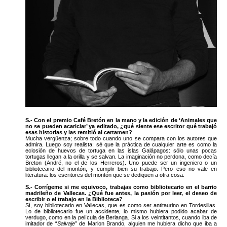
S.- Con el premio Café Bretón en la mano y la edición de ‘Animales que
no se pueden acariciar’ ya editado, ¿qué siente ese escritor qué trabajó
esas historias y las remitió al certamen?
Mucha vergüenza; sobre todo cuando uno se compara con los autores que
admira. Luego soy realista: sé que la práctica de cualquier arte es como la
eclosión de huevos de tortuga en las islas Galápagos: sólo unas pocas
tortugas llegan a la orilla y se salvan. La imaginación no perdona, como decía
Breton (André, no el de los Herreros). Uno puede ser un ingeniero o un
bibliotecario del montón, y cumplir bien su trabajo. Pero eso no vale en
literatura: los escritores del montón que se dediquen a otra cosa.
S.- Corrígeme si me equivoco, trabajas como bibliotecario en el barrio
madrileño de Vallecas. ¿Qué fue antes, la pasión por leer, el deseo de
escribir o el trabajo en la Biblioteca?
Sí, soy bibliotecario en Vallecas, que es como ser antitaurino en Tordesillas.
Lo de bibliotecario fue un accidente, lo mismo hubiera podido acabar de
verdugo, como en la película de Berlanga. Si a los veintitantos, cuando iba de
imitador de “
Salvaje
” de Marlon Brando, alguien me hubiera dicho que iba a