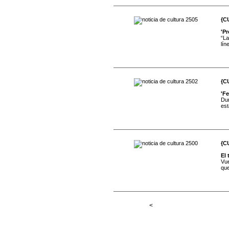
{C
'P
“La
lín
{C
'Fe
Dur
est
{C
El 
Vue
que
<