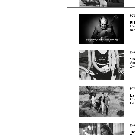
{C
El 
Cas
act
{C
'Tr
Ant
Zwe
{C
La 
Con
La 
{C
Tr