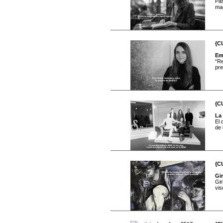
Pas
mag
{C
Em
“Re
pre
{C
La 
El 
de 
{C
Gir
Gir
vis