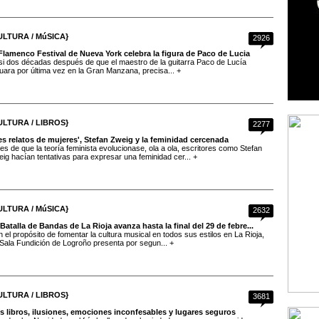
ULTURA / MúSICA}
2926
Flamenco Festival de Nueva York celebra la figura de Paco de Lucia
i dos décadas después de que el maestro de la guitarra Paco de Lucía
uara por última vez en la Gran Manzana, precisa... +
ULTURA / LIBROS}
2277
es relatos de mujeres', Stefan Zweig y la feminidad cercenada
es de que la teoría feminista evolucionase, ola a ola, escritores como Stefan
ig hacían tentativas para expresar una feminidad cer... +
ULTURA / MúSICA}
2632
Batalla de Bandas de La Rioja avanza hasta la final del 29 de febre...
 el propósito de fomentar la cultura musical en todos sus estilos en La Rioja,
Sala Fundición de Logroño presenta por segun... +
ULTURA / LIBROS}
3681
es libros, ilusiones, emociones inconfesables y lugares seguros