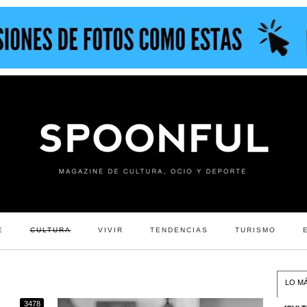
E
CULTURA
VIVIR
TENDENCIAS
TURISMO
LO MÁ
3478