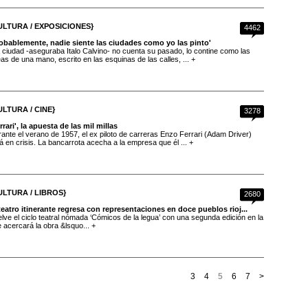
ULTURA / EXPOSICIONES}
4462
robablemente, nadie siente las ciudades como yo las pinto'
 ciudad -aseguraba Italo Calvino- no cuenta su pasado, lo contine como las
eas de una mano, escrito en las esquinas de las calles, ... +
ULTURA / CINE}
3278
rrari', la apuesta de las mil millas
ante el verano de 1957, el ex piloto de carreras Enzo Ferrari (Adam Driver)
á en crisis. La bancarrota acecha a la empresa que él ... +
ULTURA / LIBROS}
2680
teatro itinerante regresa con representaciones en doce pueblos rioj...
lve el ciclo teatral nómada ‘Cómicos de la legua’ con una segunda edición en la
 acercará la obra &lsquo... +
3
4
5
6
7
>