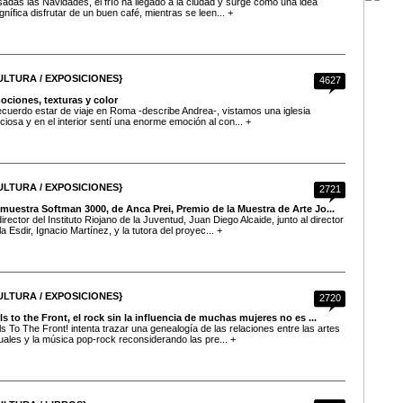
adas las Navidades, el frío ha llegado a la ciudad y surge como una idea
nífica disfrutar de un buen café, mientras se leen... +
ULTURA / EXPOSICIONES}
4627
ociones, texturas y color
cuerdo estar de viaje en Roma -describe Andrea-, vistamos una iglesia
ciosa y en el interior sentí una enorme emoción al con... +
ULTURA / EXPOSICIONES}
2721
muestra Softman 3000, de Anca Prei, Premio de la Muestra de Arte Jo...
director del Instituto Riojano de la Juventud, Juan Diego Alcaide, junto al director
la Esdir, Ignacio Martínez, y la tutora del proyec... +
ULTURA / EXPOSICIONES}
2720
ls to the Front, el rock sin la influencia de muchas mujeres no es ...
ls To The Front! intenta trazar una genealogía de las relaciones entre las artes
uales y la música pop-rock reconsiderando las pre... +