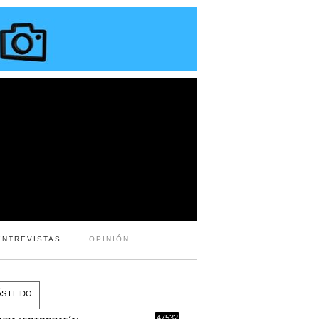
ENTREVISTAS
OPINIÓN
S LEIDO
47532