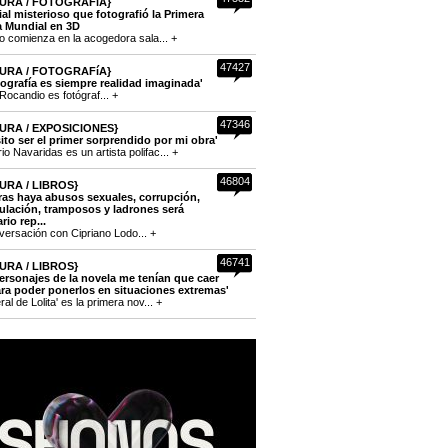
URA / FOTOGRAFíA}
cial misterioso que fotografió la Primera
a Mundial en 3D
to comienza en la acogedora sala... +
47427
URA / FOTOGRAFíA}
tografía es siempre realidad imaginada'
Rocandio es fotógraf... +
47346
URA / EXPOSICIONES}
ito ser el primer sorprendido por mi obra'
o Navaridas es un artista polifac... +
46804
URA / LIBROS}
ras haya abusos sexuales, corrupción,
lación, tramposos y ladrones será
rio rep...
versación con Cipriano Lodo... +
46741
URA / LIBROS}
ersonajes de la novela me tenían que caer
ra poder ponerlos en situaciones extremas'
eral de Lolita' es la primera nov... +