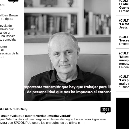
{CULT
El ofi
QUE
Guerr
.
El rela
 el Dan Brown
' -su ópera
{CULT
s
'La fo
novela de
Jesús 
 bajas que
uando un
una insólita
{CULT
o, conocida
'Neces
Demetri
lgunas
 el
scritos de la
{CULT
.. +
'Mient
manipu
necesa
La con
{CULT
'Los p
mal pa
'El fun
ULTURA / LIBROS}
3529
s una novela que cuenta verdad, mucha verdad'
uel Villar ha decidido sumergirse en la novela negra. La escritora logroñesa
vera con SPOONFUL sobre los entresijos de su última o... +