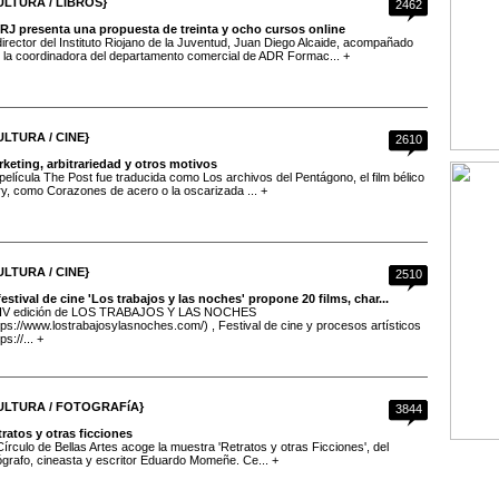
ULTURA / LIBROS}
2462
 IRJ presenta una propuesta de treinta y ocho cursos online
director del Instituto Riojano de la Juventud, Juan Diego Alcaide, acompañado
 la coordinadora del departamento comercial de ADR Formac... +
ULTURA / CINE}
2610
keting, arbitrariedad y otros motivos
película The Post fue traducida como Los archivos del Pentágono, el film bélico
y, como Corazones de acero o la oscarizada ... +
ULTURA / CINE}
2510
festival de cine 'Los trabajos y las noches' propone 20 films, char...
 IV edición de LOS TRABAJOS Y LAS NOCHES
tps://www.lostrabajosylasnoches.com/) , Festival de cine y procesos artísticos
ps://... +
ULTURA / FOTOGRAFíA}
3844
ratos y otras ficciones
Círculo de Bellas Artes acoge la muestra 'Retratos y otras Ficciones', del
ógrafo, cineasta y escritor Eduardo Momeñe. Ce... +