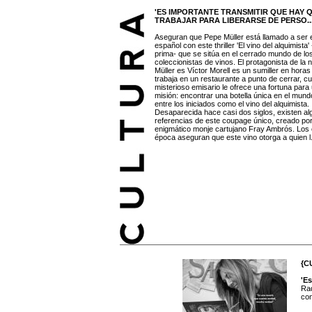
'ES IMPORTANTE TRANSMITIR QUE HAY 
TRABAJAR PARA LIBERARSE DE PERSO..
Aseguran que Pepe Müller está llamado a ser
español con este thriller 'El vino del alquimista
prima- que se sitúa en el cerrado mundo de lo
coleccionistas de vinos. El protagonista de la 
Müller es Víctor Morell es un sumiller en horas
trabaja en un restaurante a punto de cerrar, c
misterioso emisario le ofrece una fortuna para 
misión: encontrar una botella única en el mund
entre los iniciados como el vino del alquimista.
Desaparecida hace casi dos siglos, existen a
referencias de este coupage único, creado por
enigmático monje cartujano Fray Ambrós. Los e
época aseguran que este vino otorga a quien l.
{C
'E
Raq
con